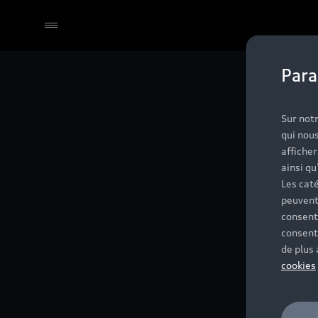
Para
Sur notr
qui nous
affiche
ainsi qu
Les caté
peuvent
consent
consent
de plus
cookies