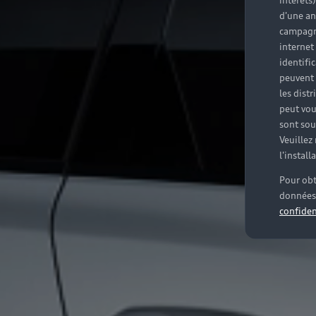
intérêts
d'une an
campagne
internet
identifi
peuvent 
les dist
peut vou
sont souv
Veuillez
l'instal
Pour obt
données 
confiden