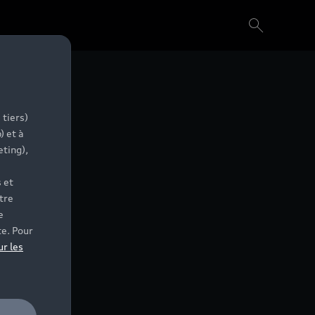
 tiers)
) et à
eting),
 et
tre
e
te. Pour
ur les