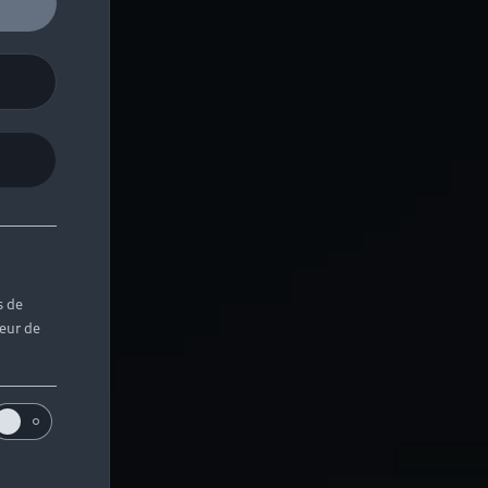
s de
teur de