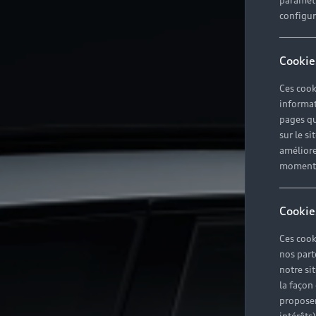
paramètr
configura
Cookie
Ces cook
informat
pages qu
sur le si
améliore
moment r
Cookie
Ces cook
nos part
notre si
la façon
proposer