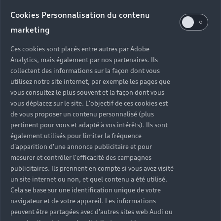
Service commercial véhicules neufs et
Cookies Personnalisation du contenu
occasions
Ouvert jusqu'à
12:00
marketing
Ces cookies sont placés entre autres par Adobe
Service Après Vente, Mécanique,
Analytics, mais également par nos partenaires. Ils
Carrosserie
collectent des informations sur la façon dont vous
Ouvert jusqu'à
18:30
utilisez notre site internet, par exemple les pages que
vous consultez le plus souvent et la façon dont vous
vous déplacez sur le site. L'objectif de ces cookies est
de vous proposer un contenu personnalisé (plus
pertinent pour vous et adapté à vos intérêts). Ils sont
Retour en haut
également utilisés pour limiter la fréquence
d'apparition d'une annonce publicitaire et pour
Accès rapides
mesurer et contrôler l'efficacité des campagnes
publicitaires. Ils prennent en compte si vous avez visité
un site internet ou non, et quel contenu a été utilisé.
Modèles
Quelle Audi me correspond ?
Cela se base sur une identification unique de votre
navigateur et de votre appareil. Les informations
Tous les modèles
Achat et location
peuvent être partagées avec d'autres sites web Audi ou