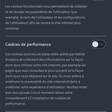
HORIZON AUTOMOBILES
Les cookies fonctionnels nous permettent de collecter
et de stocker les paramètres de l'utilisateur (par
Partenaire Audi
Partenaire Audi Service
exemple, le nom de l'utilisateur et les configurations
de l'utilisateur) afin de rendre le site internet plus
Audi Occasion :plus
e-tron
convivial.
4 route de Loncé
Cookies de performance
44750 TRIGNAC
Ces cookies sont mis en place entre autres par Adobe
02 40 22 39 39
Analytics et collectent des informations sur la façon
dont vous utilisez notre site internet, par exemple les
Télécharger la fiche de contact
pages que vous consultez le plus souvent et la façon
dont vous vous déplacez sur le site. Ils nous aident à
améliorer la convivialité du site internet et donc à
améliorer votre expérience d'utilisateur. Veuillez noter
que vous pouvez à tout moment retirer votre
Horaires d'ouverture
consentement à l'installation de cookies de
performance.