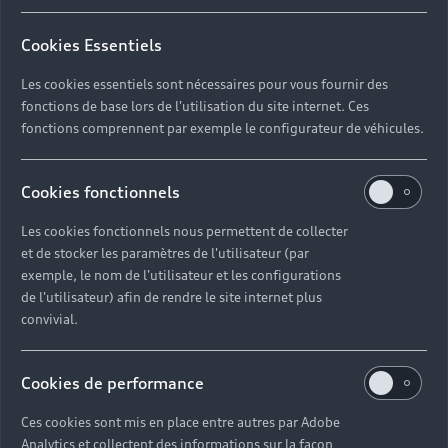
Cookies Essentiels
Votre devis en quelques clics
Les cookies essentiels sont nécessaires pour vous fournir des
Suivez ces étapes pour accéder à notre catalogue de
fonctions de base lors de l'utilisation du site internet. Ces
prestations adapté à votre Audi, prendre rendez-vous
fonctions comprennent par exemple le configurateur de véhicules.
et payer en toute simplicité.
Se munir de son numéro d’immatriculation
Cookies fonctionnels
Sélectionner le Partenaire proche de chez soi
Les cookies fonctionnels nous permettent de collecter
et de stocker les paramètres de l'utilisateur (par
Ajouter les prestations au panier selon ses
exemple, le nom de l'utilisateur et les configurations
besoins
de l'utilisateur) afin de rendre le site internet plus
convivial.
Prendre rendez-vous en ligne au créneau de son
choix
Cookies de performance
Payer en ligne rapidement et de manière
sécurisée
Ces cookies sont mis en place entre autres par Adobe
Analytics et collectent des informations sur la façon