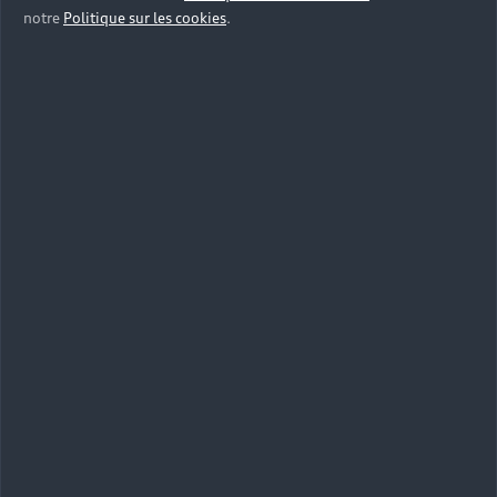
notre
Politique sur les cookies
.
›
Audi Cam
Prendre rendez-vous
Les offres
d'entretien