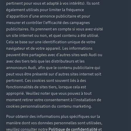
pertinent pour vous et adapté à vos intérêts). Ils sont
également utilisés pour limiter la fréquence
d'apparition d'une annonce publicitaire et pour
mesurer et contrôler l'efficacité des campagnes
publicitaires. Ils prennent en compte si vous avez visité
Tous nos services pensés
un site internet ou non, et quel contenu a été utilisé.
Cela se base sur une identification unique de votre
pour votre tranquillité
navigateur et de votre appareil. Les informations
d’esprit
peuvent être partagées avec d'autres sites web Audi ou
avec des tiers tels que les distributeurs et les
Nous mettons à votre disposition un ensemble de
annonceurs Audi, afin que le contenu publicitaire qui
services exclusifs, en atelier et en ligne, pour rendre
peut vous être présenté sur d'autres sites internet soit
pertinent. Ces cookies sont souvent liés à des
l’entretien et la réparation de votre Audi toujours
fonctionnalités de sites tiers, lorsque cela est
plus simple, fluide et rapide au quotidien.
approprié. Veuillez noter que vous pouvez à tout
›
Véhicule de remplacement
moment retirer votre consentement à l'installation de
cookies personnalisation du contenu marketing.
›
Service voiturier
Pour obtenir des informations plus spécifiques sur la
›
Audi Twin Service
manière dont vos données personnelles sont utilisées,
veuillez consulter notre
Politique de confidentialité
et
›
Horaires élargis