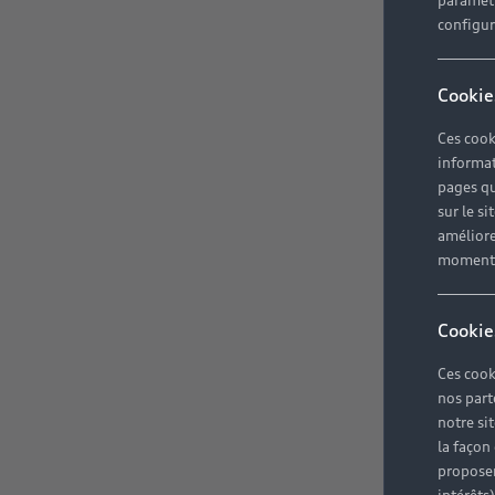
paramètr
configura
Cookie
Ces cook
informat
pages qu
sur le si
améliore
moment r
Cookie
Ces cook
nos part
notre si
la façon
proposer