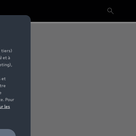
 tiers)
) et à
eting),
 et
tre
e
te. Pour
ur les