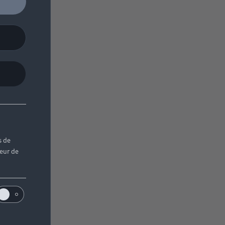
s de
teur de