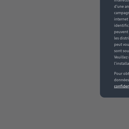
intérêts
d'une an
campagne
internet
identifi
peuvent 
les dist
peut vou
sont souv
Veuillez
l'instal
Pour obt
données 
confiden