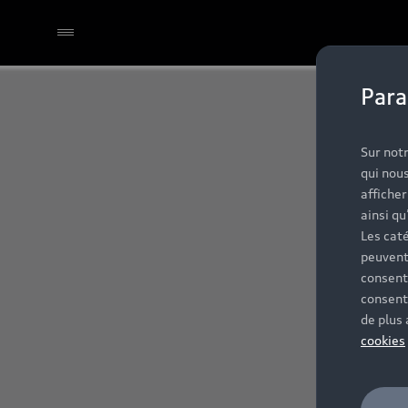
Para
Sur notr
qui nous
affiche
ainsi qu
Les caté
peuvent
consent
consent
de plus
cookies