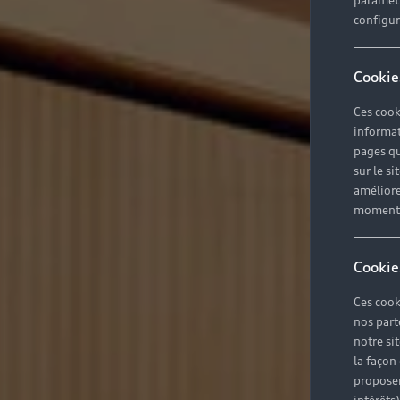
paramètr
configura
Cookie
Ces cook
informat
pages qu
sur le si
améliore
moment r
Cookie
Ces cook
nos part
notre si
la façon
proposer