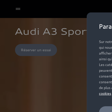
Para
Audi A3 Sportback
Sur notr
qui nous
Réserver un essai
affiche
ainsi qu
Les caté
peuvent
consent
consent
de plus
cookies