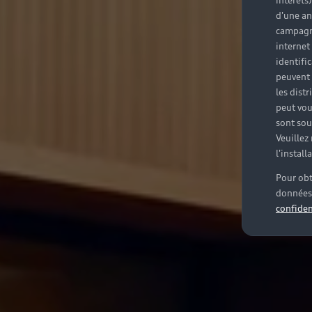
intérêts
d'une an
campagne
internet
identifi
peuvent 
les dist
peut vou
sont souv
Veuillez
l'instal
Pour obt
données 
confiden