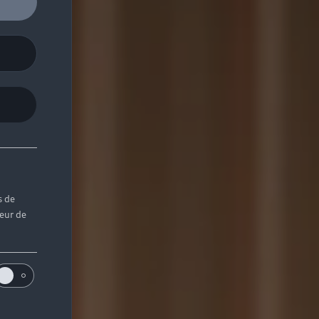
s de
teur de