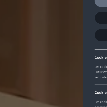
Cookie
Les cook
l'utilis
véhicule
Cookie
Les cook