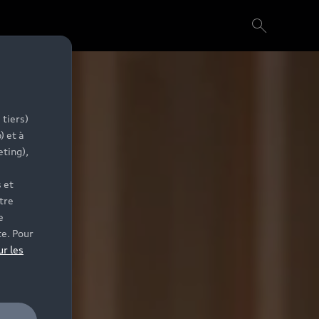
 tiers)
) et à
eting),
 et
tre
e
te. Pour
ur les